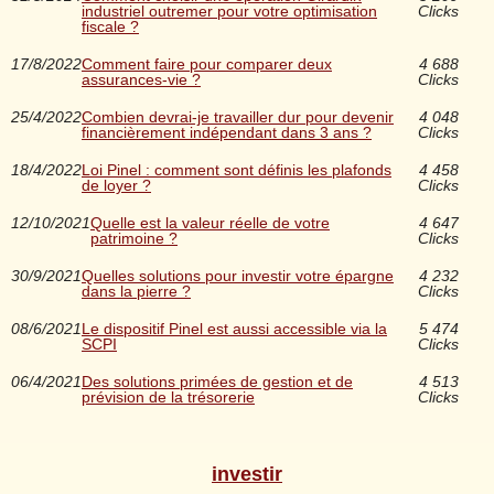
industriel outremer pour votre optimisation
Clicks
fiscale ?
17/8/2022
Comment faire pour comparer deux
4 688
assurances-vie ?
Clicks
25/4/2022
Combien devrai-je travailler dur pour devenir
4 048
financièrement indépendant dans 3 ans ?
Clicks
18/4/2022
Loi Pinel : comment sont définis les plafonds
4 458
de loyer ?
Clicks
12/10/2021
Quelle est la valeur réelle de votre
4 647
patrimoine ?
Clicks
30/9/2021
Quelles solutions pour investir votre épargne
4 232
dans la pierre ?
Clicks
08/6/2021
Le dispositif Pinel est aussi accessible via la
5 474
SCPI
Clicks
06/4/2021
Des solutions primées de gestion et de
4 513
prévision de la trésorerie
Clicks
investir