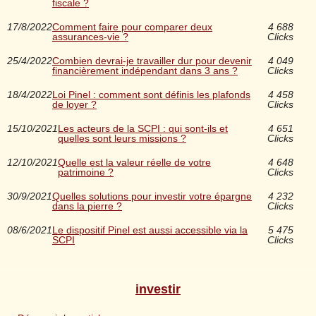
fiscale ?
17/8/2022
Comment faire pour comparer deux
4 688
assurances-vie ?
Clicks
25/4/2022
Combien devrai-je travailler dur pour devenir
4 049
financièrement indépendant dans 3 ans ?
Clicks
18/4/2022
Loi Pinel : comment sont définis les plafonds
4 458
de loyer ?
Clicks
15/10/2021
Les acteurs de la SCPI : qui sont-ils et
4 651
quelles sont leurs missions ?
Clicks
12/10/2021
Quelle est la valeur réelle de votre
4 648
patrimoine ?
Clicks
30/9/2021
Quelles solutions pour investir votre épargne
4 232
dans la pierre ?
Clicks
08/6/2021
Le dispositif Pinel est aussi accessible via la
5 475
SCPI
Clicks
investir