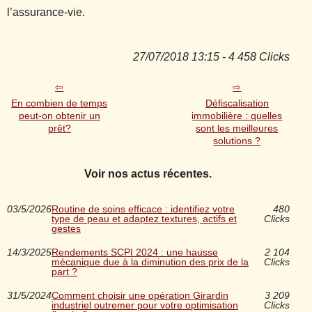
l’assurance-vie.
27/07/2018 13:15 - 4 458 Clicks
En combien de temps
Défiscalisation
peut-on obtenir un
immobilière : quelles
prêt?
sont les meilleures
solutions ?
Voir nos actus récentes.
03/5/2026
Routine de soins efficace : identifiez votre
480
type de peau et adaptez textures, actifs et
Clicks
gestes
14/3/2025
Rendements SCPI 2024 : une hausse
2 104
mécanique due à la diminution des prix de la
Clicks
part ?
31/5/2024
Comment choisir une opération Girardin
3 209
industriel outremer pour votre optimisation
Clicks