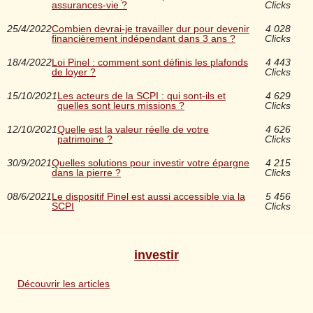
assurances-vie ?
Clicks
25/4/2022
Combien devrai-je travailler dur pour devenir
4 028
financièrement indépendant dans 3 ans ?
Clicks
18/4/2022
Loi Pinel : comment sont définis les plafonds
4 443
de loyer ?
Clicks
15/10/2021
Les acteurs de la SCPI : qui sont-ils et
4 629
quelles sont leurs missions ?
Clicks
12/10/2021
Quelle est la valeur réelle de votre
4 626
patrimoine ?
Clicks
30/9/2021
Quelles solutions pour investir votre épargne
4 215
dans la pierre ?
Clicks
08/6/2021
Le dispositif Pinel est aussi accessible via la
5 456
SCPI
Clicks
investir
Découvrir les articles