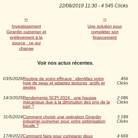
22/08/2019 11:30 - 4 545 Clicks
Investissement
Une solution pour
Girardin outremer et
compléter son
prélèvement à la
financement
source : ce qui
change
Voir nos actus récentes.
03/5/2026
Routine de soins efficace : identifiez votre
456
type de peau et adaptez textures, actifs et
Clicks
gestes
14/3/2025
Rendements SCPI 2024 : une hausse
2 086
mécanique due à la diminution des prix de la
Clicks
part ?
31/5/2024
Comment choisir une opération Girardin
3 189
industriel outremer pour votre optimisation
Clicks
fiscale ?
17/8/2022
Comment faire pour comparer deux
4 669