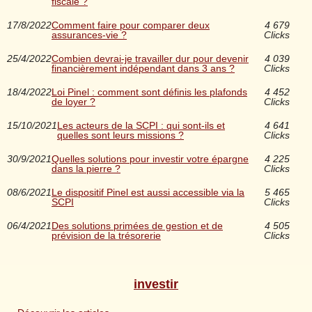
fiscale ?
17/8/2022
Comment faire pour comparer deux
4 679
assurances-vie ?
Clicks
25/4/2022
Combien devrai-je travailler dur pour devenir
4 039
financièrement indépendant dans 3 ans ?
Clicks
18/4/2022
Loi Pinel : comment sont définis les plafonds
4 452
de loyer ?
Clicks
15/10/2021
Les acteurs de la SCPI : qui sont-ils et
4 641
quelles sont leurs missions ?
Clicks
30/9/2021
Quelles solutions pour investir votre épargne
4 225
dans la pierre ?
Clicks
08/6/2021
Le dispositif Pinel est aussi accessible via la
5 465
SCPI
Clicks
06/4/2021
Des solutions primées de gestion et de
4 505
prévision de la trésorerie
Clicks
investir